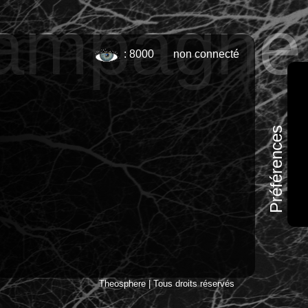
campagne
: 8000
non connecté
Préférences
Theosphere | Tous droits réservés