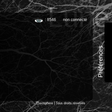
Lune
: 8546
non connecté
Préférences
Theosphere | Tous droits réservés