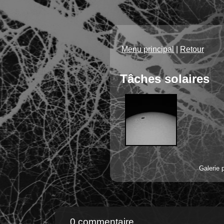
Menu principal
|
Retour
Tâches solaires
Galerie 
0 commentaire