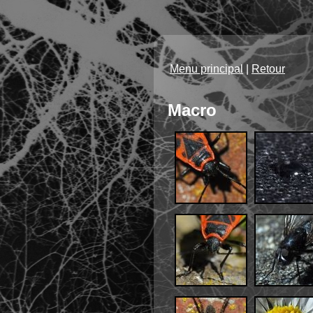
Menu principal
|
Retour
Macro