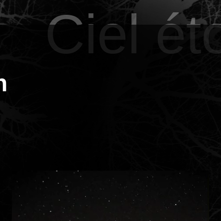
Ciel ét
n