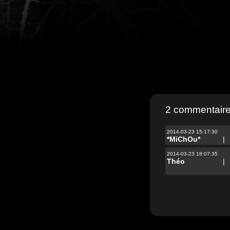
2 commentair
2014-03-23 15:17:30
*MiChOu*
|
2014-03-23 18:07:35
Théo
|