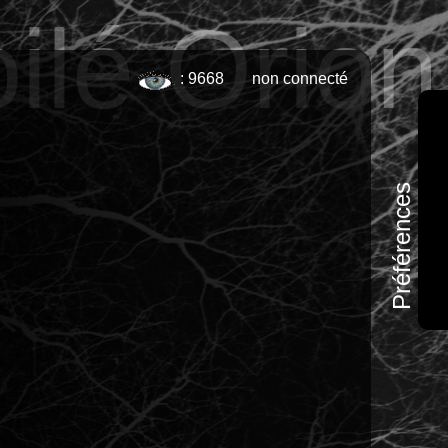
oilé Orion
: 9668
non connecté
Préférences