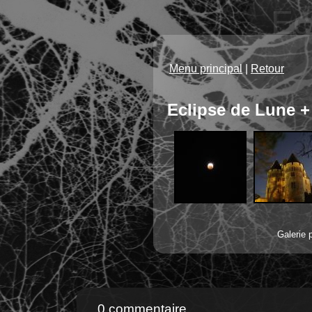
Ec
Menu principal
|
Retour
Eclipse de Lune 
Galerie 
0 commentaire