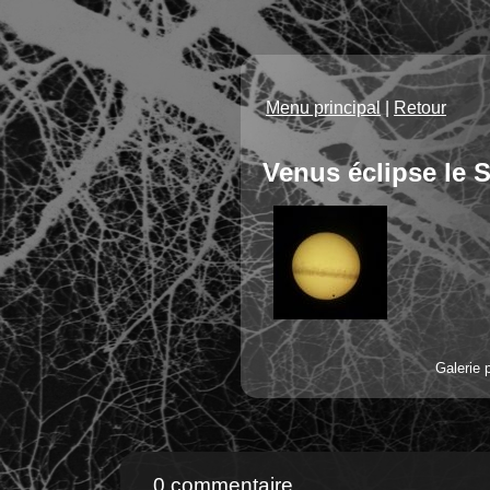
Menu principal
|
Retour
Venus éclipse le S
Galerie 
0 commentaire