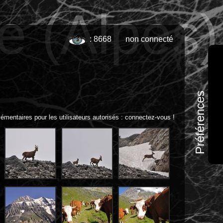
e (Alpes)
: 8668
non connecté
Préférences
émentaires pour les utilisateurs autorisés :
connectez-vous !