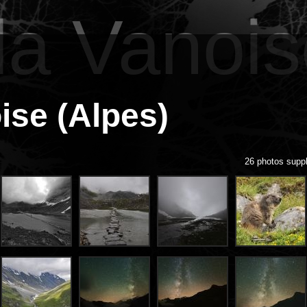
la Vanois
ise (Alpes)
26 photos suppl