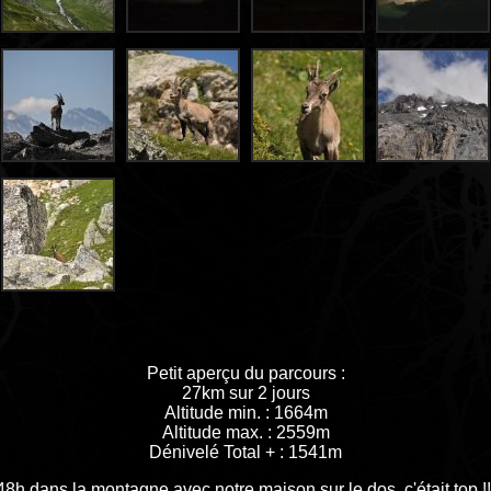
Petit aperçu du parcours :
27km sur 2 jours
Altitude min. : 1664m
Altitude max. : 2559m
Dénivelé Total + : 1541m
48h dans la montagne avec notre maison sur le dos, c'était top !!